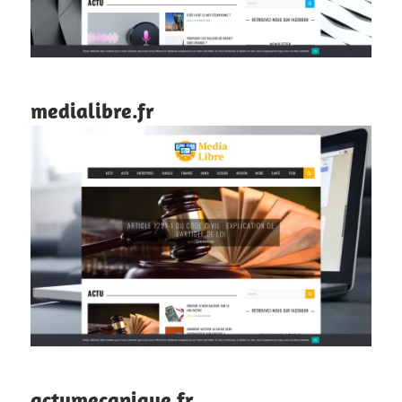
medialibre.fr
actumecanique.fr